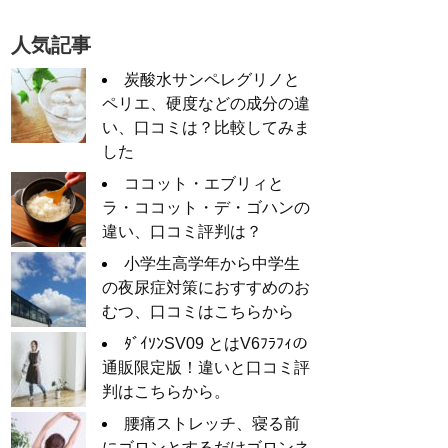
人気記事
炭酸水サンペレグリノと
ペリエ、硬度などの成分の違
い、口コミは？比較してみま
した
ココット・エブリィと
ラ・ココット・デ・ゴハンの
違い、口コミ評判は？
小学生高学年から中学生
の夜尿症対策におすすめのお
むつ、口コミはこちらから
ﾀﾞｲｿﾝSV09 とはV6ﾌﾗﾌｨの
通販限定版！違いと口コミ評
判はこちらから。
腰痛ストレッチ、寝る前
にゴロンとするだけゴロンネ