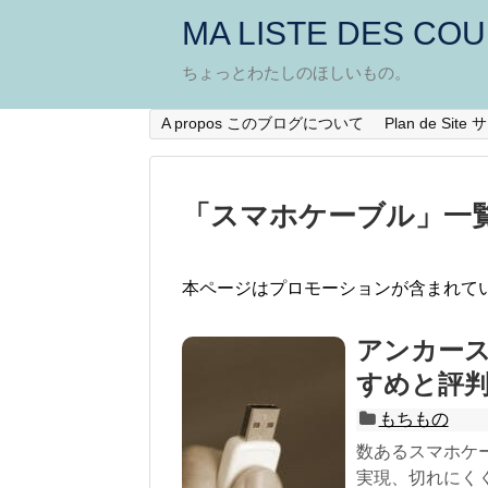
MA LISTE DES CO
ちょっとわたしのほしいもの。
A propos このブログについて
Plan de Si
「
スマホケーブル
」
一
本ページはプロモーションが含まれて
アンカー
すめと評判
もちもの
数あるスマホケ
実現、切れにくくて