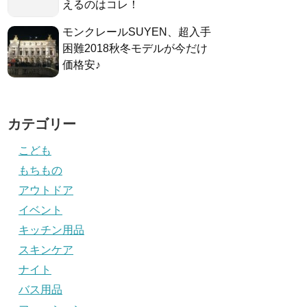
えるのはコレ！
モンクレールSUYEN、超入手
困難2018秋冬モデルが今だけ
価格安♪
カテゴリー
こども
もちもの
アウトドア
イベント
キッチン用品
スキンケア
ナイト
バス用品