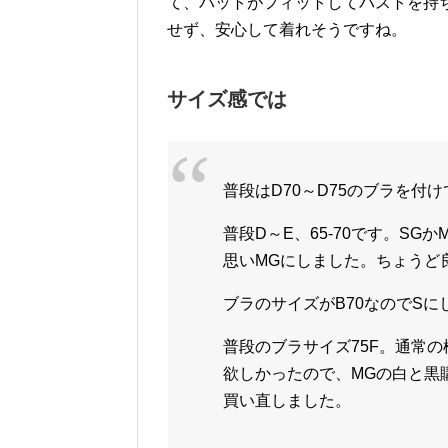
て、パットがフィットしてバストを持
せず、安心して着れそうですね。
サイズ感では
普段は
D70
～
D75
のブラを付け
普段
D
～
E
、
65-70
です。
SG
か
思い
MG
にしました。ちょうど
ブラのサイズが
B70
なので
S
に
普段のブラサイズ
75F
。通常の
欲しかったので、
MG
の白と黒
買い直しました。