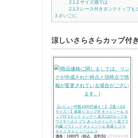
2.1.2
サイズ感では
2.1.3
レース付きタンクトップも
3
さいごに
涼しいさらさらカップ付き
【レビュー件数1000件越え！】【選べる6
サイズ！】激盛り カップ付 キャミソール カ
ップ付 Vネック インナー 楽天1位!!カップ＆
ワイヤー入り ブラ あったかインナー 楽ブラ
内臓 ブラトップ キャミソール 美盛り ブラ
キャミ キャミ シームレス
価格：1980円（税込、送料別)
(2018/4/14時