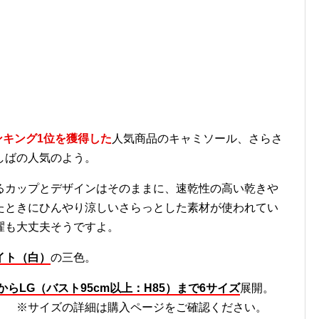
ンキング
1
位を獲得した
人気商品のキャミソール、さらさ
しばの人気のよう。
るカップとデザインはそのままに、速乾性の高い乾きや
たときにひんやり涼しいさらっとした素材が使われてい
濯も大丈夫そうですよ。
イト（白）
の三色。
から
LG
（バスト
95cm
以上：
H85
）まで
6
サイズ
展開。
。 ※サイズの詳細は購入ページをご確認ください。