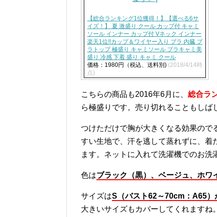
【総合ランキング1位獲得！】【選べる6サ
イズ！】 夏 激盛り クール カップ付 キャミ
ソール インナー カップ付 Vネック インナー
楽天1位!!カップ＆ワイヤー入り ブラ 内臓 ブ
ラトップ 極盛り キャミソール ブラキャミ美
盛り 冷感 下着 盛り キャミ クール
価格：1980円（税込、送料別)
(2018/4/14時
点)
こちらの商品も
2016
年
6
月に、
総合ラ
ら極盛りです。売り切れることもしば
つけただけで胸が大きくなる効果ので
すい生地で、汗を逃して蒸れずに、着
ます。ネットに入れて洗濯機でのお洗
色は
ブラック（黒）、ベージュ、ホワ
サイズは
S
（バスト
62
～
70cm
：
A65
）
大きいサイズもカバーしてくれますね