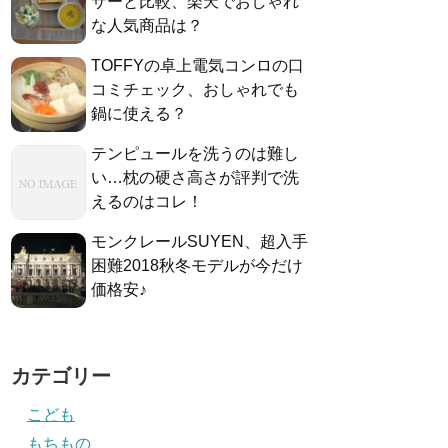
サーと比較、楽天でおしゃれ
な人気商品は？
TOFFYの卓上電気コンロの口
コミチェック、おしゃれでも
鍋に使える？
テンピュールを洗うのは難し
い…枕の硬さ高さが評判で洗
えるのはコレ！
モンクレールSUYEN、超入手
困難2018秋冬モデルが今だけ
価格安♪
カテゴリー
こども
もちもの