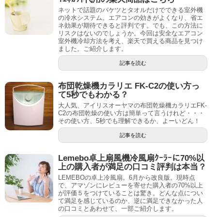
ネットで話題のバケツとタオルだけでできる室外機
の冷水システム。エアコンの効きがよくなり、省エ
ネ効果が期待できると評判です。でも、この方法に
リスクはないのでしょうか。今回は安全なエアコン
室外機冷却方法を考え、楽天で買える商品を見つけ
ました。ご紹介します。
記事を読む
布団乾燥機カラリエ FK-C2の使い方っ
て5秒でもわかる？
大人気、アイリスオーヤマの布団乾燥機カラリエFK-
C2の布団乾燥の使い方は簡単って言うけれど・・・
その使い方、5秒でも理解できるか、よーいどん！
記事を読む
Lemebo卓上扇風機冷風扇ｸｰﾗｰに70%以
上の購入者が満足の口コミ評判は本当？
LEMEBOの卓上冷風扇。6月から改良版。現時点
で、アマゾンにレビューを寄せた購入者の70%以上
が評価５をつけていることは驚き。どんな点につい
て満足を感じているのか、逆に満足できなかった人
の口コミとあわせて、一部ご紹介します。