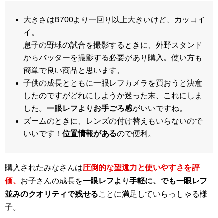
大きさはB700より一回り以上大きいけど、カッコイ
イ。
息子の野球の試合を撮影するときに、外野スタンド
からバッターを撮影する必要があり購入。使い方も
簡単で良い商品と思います。
子供の成長とともに一眼レフカメラを買おうと決意
したのですがどれにしようか迷った末、これにしま
した。
一眼レフよりお手ごろ感
がいいですね。
ズームのときに、レンズの付け替えもいらないので
いいです！
位置情報がある
ので便利。
購入されたみなさんは
圧倒的な望遠力と使いやすさを評
価、
お子さんの成長を
一眼レフより手軽に、でも一眼レフ
並みのクオリティで残せる
ことに満足していらっしゃる様
子。