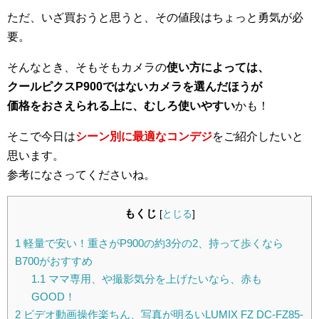
ただ、いざ買おうと思うと、その値段はちょっと勇気が必
要。
そんなとき、そもそもカメラの
使い方によっては、
クールピクスP900ではないカメラを選んだほうが
価格をおさえられる上に、むしろ使いやすい
かも！
そこで今日は
シーン別に最適なコンデジ
をご紹介したいと
思います。
参考になさってくださいね。
もくじ
[
とじる
]
1
軽量で安い！重さがP900の約3分の2、持って歩くなら
B700がおすすめ
1.1
ママ専用、や撮影気分を上げたいなら、赤も
GOOD！
2
ビデオ動画操作楽ちん、写真が明るいLUMIX FZ DC-FZ85-