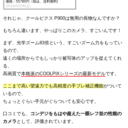
価格：55780円（税込、送料無料)
(2018/5/22時点)
それじゃ、クールピクス P900は無用の長物なんですか？
もちろん違います、やっぱりこのカメラ、すごいんです！
まず、光学ズーム83倍という、すごいズーム力をもってい
るので、
遠くの場所からでもしっかり被写体のアップを捉えてくれ
る、
高画質で
本格派のCOOLPIXシリーズの最新モデル
です。
ここまで高い望遠力でも高精度の手ブレ補正機能
がついて
いるので、
ちょっとぐらい手元がぐらついても安心です。
口コミでも、
コンデジをもはや超えた一眼レフ並の性能の
カメラ
として、評価されています。