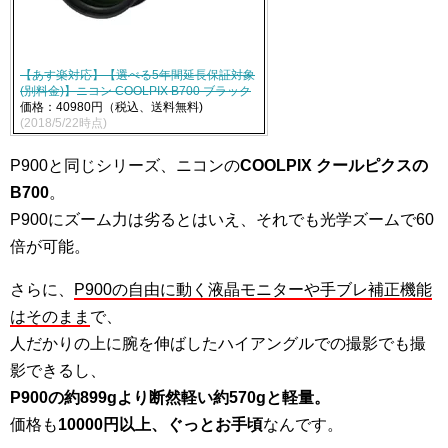
【あす楽対応】【選べる5年間延長保証対象
(別料金)】ニコン COOLPIX B700 ブラック
価格：40980円（税込、送料無料)
(2018/5/22時点)
P900と同じシリーズ、ニコンの
COOLPIX クールピクスの
B700
。
P900にズーム力は劣るとはいえ、それでも光学ズームで60
倍が可能。
さらに、
P900の自由に動く液晶モニターや手ブレ補正機能
はそのまま
で、
人だかりの上に腕を伸ばしたハイアングルでの撮影でも撮
影できるし、
P900の約899gより断然軽い約570gと軽量。
価格も
10000円以上、ぐっとお手頃
なんです。