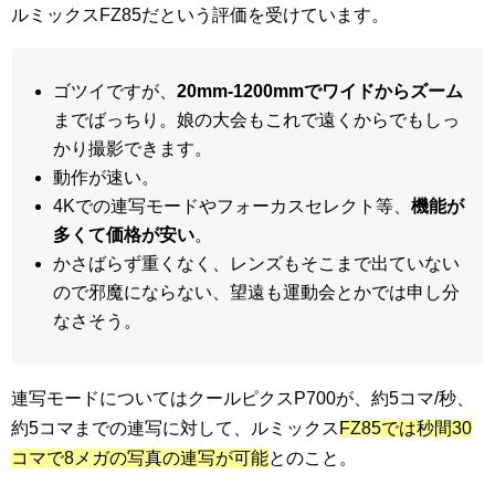
ルミックスFZ85だという評価を受けています。
ゴツイですが、
20mm-1200mmでワイドからズーム
までばっちり。娘の大会もこれで遠くからでもしっ
かり撮影できます。
動作が速い。
4Kでの連写モードやフォーカスセレクト等、
機能が
多くて価格が安い
。
かさばらず重くなく、レンズもそこまで出ていない
ので邪魔にならない、望遠も運動会とかでは申し分
なさそう。
連写モードについてはクールピクスP700が、約5コマ/秒、
約5コマまでの連写に対して、ルミックス
FZ85では秒間30
コマで8メガの写真の連写が可能
とのこと。