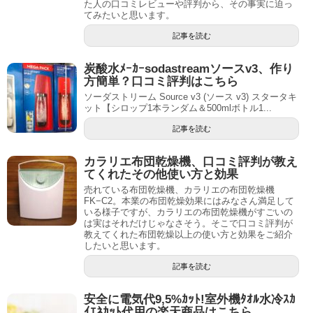
た人の口コミレビューや評判から、その事実に迫っ
てみたいと思います。
記事を読む
炭酸水ﾒｰｶｰsodastreamソースv3、作り
方簡単？口コミ評判はこちら
ソーダストリーム Source v3 (ソース v3) スタータキ
ット【シロップ1本ランダム＆500mlボトル1...
記事を読む
カラリエ布団乾燥機、口コミ評判が教え
てくれたその他使い方と効果
売れている布団乾燥機、カラリエの布団乾燥機
FK−C2。本業の布団乾燥効果にはみなさん満足して
いる様子ですが、カラリエの布団乾燥機がすごいの
は実はそれだけじゃなさそう。そこで口コミ評判が
教えてくれた布団乾燥以上の使い方と効果をご紹介
したいと思います。
記事を読む
安全に電気代9,5%ｶｯﾄ!室外機ﾀｵﾙ水冷ｽｶ
ｲｴﾈｶｯﾄ代用の楽天商品はこちら