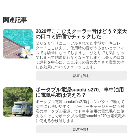
関連記事
2020年ここひえクーラー音はどう？楽天
の口コミ評価でチェックした
２０２０年リニューアルされてた小型サーキュレー
ター「ここひえ」。使用時の音がうるさいとオフィ
スでは騒音になってしまうし、ひとりでも気になっ
てしまって結局使わなくなってしまう…楽天の口コ
ミ評判を中心に、ここ冷えの音の大きさと実際の涼
しさ効果についてチェックします。
記事を読む
ポータブル電源suaoki s270、車中泊用
に電気毛布は使える？
ポータブル電源suaokiのs270はコンパクトで軽くて
女性にも使いやすく、ソーラーチャージャーにも対
応のポータブル電源。でも車中泊用の電気毛布に使
える？そこでポータブル電源suaoki s270は電気毛布
に使えるか検証します。
記事を読む