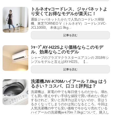
トルネオvコードレス、ジャパネットよ
り安くてお得なモデルが楽天に！
通販ジャパネットたかたで人気のコードレス掃除
機、東芝TORNEO V（トルネオV）コードレスVC-
JCL10000。 本体は1.9kg...
記事を読む
ｼｬｰﾌﾟAY-H22Sより価格ならこのモデ
ル、効果ならこのモデル
シャープのプラズマクラスターエアコンの 2018年シ
ンプルモデルと言えばAY-H22S。 【...
記事を読む
洗濯機JW-K70Mハイアール 7.0kg はう
るさい？コスパ、口コミ評判は？
洗濯機は、家電の中でも毎日使うものだから、壊れ
ても買い替えやすい手頃な値段で買い求めたい気が
するけれど、安いと洗浄力は足りないのか、音はう
るさくなってしまうのかは気になるところ。今回は
人気洗濯機の中でも安い価格で今かなり売れている
ハイアールの洗濯機jw-k70m 7.0kgについて、購入し