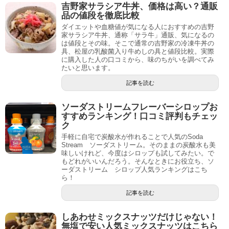
吉野家サラシア牛丼、価格は高い？通販
品の値段を徹底比較
ダイエットや血糖値が気になる人におすすめの吉野
家サラシア牛丼、通称「サラ牛」通販、気になるの
は値段とその味。そこで通常の吉野家の冷凍牛丼の
具、松屋の乳酸菌入り牛めしの具と値段比較。実際
に購入した人の口コミから、味のちがいを調べてみ
たいと思います。
記事を読む
ソーダストリームフレーバーシロップお
すすめランキング！口コミ評判もチェッ
ク
手軽に自宅で炭酸水が作れることで人気のSoda
Stream ソーダストリーム。そのままの炭酸水も美
味しいけれど、今度はシロップも試してみたい。で
もどれがいいんだろう。そんなときにお役立ち、ソ
ーダストリーム シロップ人気ランキングはこち
ら！
記事を読む
しあわせミックスナッツだけじゃない！
無塩で安い人気ミックスナッツはこちら