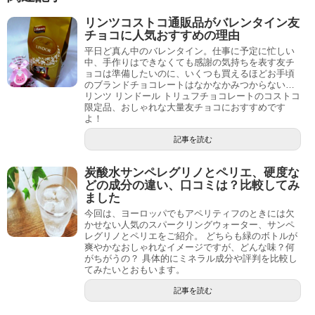
リンツコストコ通販品がバレンタイン友
チョコに人気おすすめの理由
平日ど真ん中のバレンタイン。仕事に予定に忙しい
中、手作りはできなくても感謝の気持ちを表す友チ
ョコは準備したいのに、いくつも買えるほどお手頃
のブランドチョコレートはなかなかみつからない…
リンツ リンドール トリュフチョコレートのコストコ
限定品、おしゃれな大量友チョコにおすすめです
よ！
記事を読む
炭酸水サンペレグリノとペリエ、硬度な
どの成分の違い、口コミは？比較してみ
ました
今回は、ヨーロッパでもアペリティフのときには欠
かせない人気のスパークリングウォーター、サンペ
レグリノとペリエをご紹介。 どちらも緑のボトルが
爽やかなおしゃれなイメージですが、どんな味？何
がちがうの？ 具体的にミネラル成分や評判を比較し
てみたいとおもいます。
記事を読む