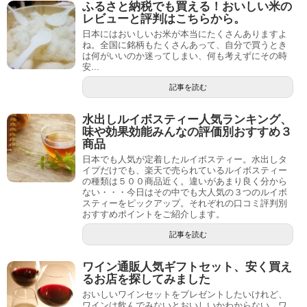
ふるさと納税でも買える！おいしい米の
レビューと評判はこちらから。
日本にはおいしいお米が本当にたくさんありますよ
ね。全国に銘柄もたくさんあって、自分で買うとき
は何がいいのか迷ってしまい、何も考えずにその時
安...
記事を読む
水出しルイボスティー人気ランキング、
味や効果効能みんなの評価別おすすめ３
商品
日本でも人気が定着したルイボスティー。水出しタ
イプだけでも、楽天で売られているルイボスティー
の種類は５００商品近く。違いがあまり良く分から
ない・・・今日はその中でも大人気の３つのルイボ
スティーをピックアップ。それぞれの口コミ評判別
おすすめポイントをご紹介します。
記事を読む
ワイン通販人気ギフトセット、安く買え
るお店を探してみました
おいしいワインセットをプレゼントしたいけれど、
ワインは飲んでみないとおいしいかわからない、ワ