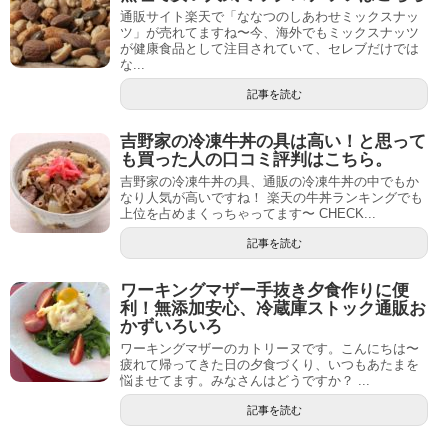
通販サイト楽天で「ななつのしあわせミックスナッ
ツ」が売れてますね〜今、海外でもミックスナッツ
が健康食品として注目されていて、セレブだけでは
な...
記事を読む
吉野家の冷凍牛丼の具は高い！と思って
も買った人の口コミ評判はこちら。
吉野家の冷凍牛丼の具、通販の冷凍牛丼の中でもか
なり人気が高いですね！ 楽天の牛丼ランキングでも
上位を占めまくっちゃってます〜 CHECK...
記事を読む
ワーキングマザー手抜き夕食作りに便
利！無添加安心、冷蔵庫ストック通販お
かずいろいろ
ワーキングマザーのカトリーヌです。こんにちは〜
疲れて帰ってきた日の夕食づくり、いつもあたまを
悩ませてます。みなさんはどうですか？ ...
記事を読む