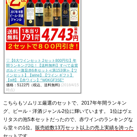
▽【6大ワインセット 2セット800円引】年
間ランキング2位！【送料無料】すべて金賞
ボルドー激旨赤6本セット≪第153弾≫【ワ
インセット】【wine】【ワイン ギフト】
【gift】【赤ワイン】^W0KGF3SE^
価格：5122円（税込、送料無料)
(2018/4/15
時点)
こちらもソムリエ厳選のセットで、2017年年間ランキン
グ、ビール・洋酒ジャンル2位に輝いています。 1位はヴェ
リタスの泡5本セットだったので、赤ワインのランキングな
ら堂々の1位。
販売総数13万セット以上の売上実績を誇った
セット
です。