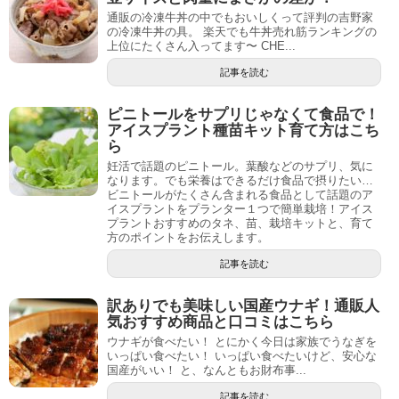
通販の冷凍牛丼の中でもおいしくって評判の吉野家
の冷凍牛丼の具。 楽天でも牛丼売れ筋ランキングの
上位にたくさん入ってます〜 CHE...
記事を読む
ピニトールをサプリじゃなくて食品で！
アイスプラント種苗キット育て方はこち
ら
妊活で話題のピニトール。葉酸などのサプリ、気に
なります。でも栄養はできるだけ食品で摂りたい…
ビニトールがたくさん含まれる食品として話題のア
イスプラントをプランター１つで簡単栽培！アイス
プラントおすすめのタネ、苗、栽培キットと、育て
方のポイントをお伝えします。
記事を読む
訳ありでも美味しい国産ウナギ！通販人
気おすすめ商品と口コミはこちら
ウナギが食べたい！ とにかく今日は家族でうなぎを
いっぱい食べたい！ いっぱい食べたいけど、安心な
国産がいい！ と、なんともお財布事...
記事を読む