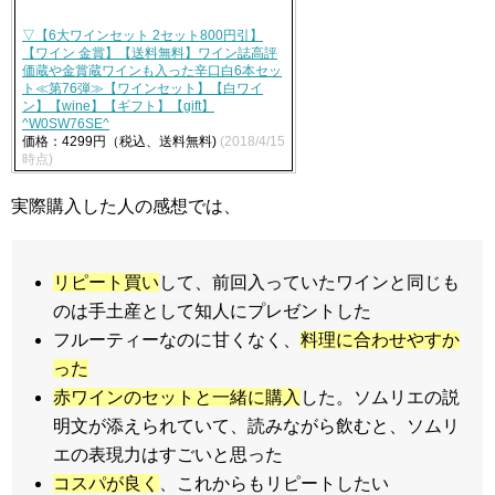
▽【6大ワインセット 2セット800円引】
【ワイン 金賞】【送料無料】ワイン誌高評
価蔵や金賞蔵ワインも入った辛口白6本セッ
ト≪第76弾≫【ワインセット】【白ワイ
ン】【wine】【ギフト】【gift】
^W0SW76SE^
価格：4299円（税込、送料無料)
(2018/4/15
時点)
実際購入した人の感想では、
リピート買い
して、前回入っていたワインと同じも
のは手土産として知人にプレゼントした
フルーティーなのに甘くなく、
料理に合わせやすか
った
赤ワインのセットと一緒に購入
した。ソムリエの説
明文が添えられていて、読みながら飲むと、ソムリ
エの表現力はすごいと思った
コスパが良く
、これからもリピートしたい