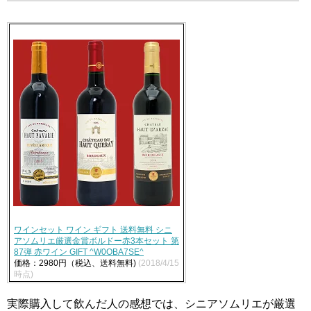
ワインセット ワイン ギフト 送料無料 シニ
アソムリエ厳選金賞ボルドー赤3本セット 第
87弾 赤ワイン GIFT ^W0OBA7SE^
価格：2980円（税込、送料無料)
(2018/4/15
時点)
実際購入して飲んだ人の感想では、シニアソムリエが厳選