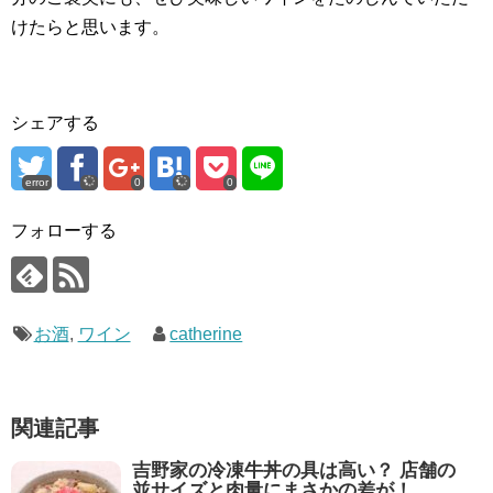
けたらと思います。
シェアする
error
0
0
フォローする
お酒
,
ワイン
catherine
関連記事
吉野家の冷凍牛丼の具は高い？ 店舗の
並サイズと肉量にまさかの差が！