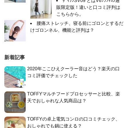
ﾀﾞｲｿﾝSV09 とはV6ﾌﾗﾌｨの通
販限定版！違いと口コミ評判は
こちらから。
腰痛ストレッチ、寝る前にゴロンとするだ
けゴロンネル、機能と評判は？
新着記事
2020年ここひえクーラー音はどう？楽天の口
コミ評価でチェックした
TOFFYマルチフードプロセッサーと比較、楽
天でおしゃれな人気商品は？
TOFFYの卓上電気コンロの口コミチェック、
おしゃれでも鍋に使える？