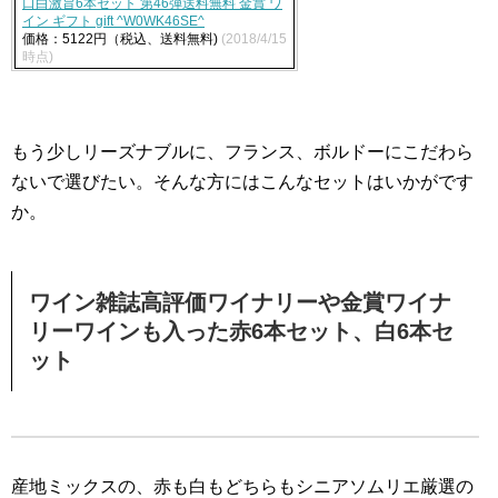
口白激旨6本セット 第46弾送料無料 金賞 ワ
イン ギフト gift ^W0WK46SE^
価格：5122円（税込、送料無料)
(2018/4/15
時点)
もう少しリーズナブルに、フランス、ボルドーにこだわら
ないで選びたい。そんな方にはこんなセットはいかがです
か。
ワイン雑誌高評価ワイナリーや金賞ワイナ
リーワインも入った赤6本セット、白6本セ
ット
産地ミックスの、赤も白もどちらもシニアソムリエ厳選の