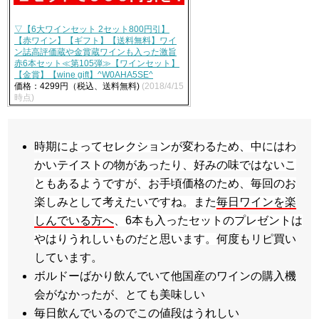
▽【6大ワインセット 2セット800円引】
【赤ワイン】【ギフト】【送料無料】ワイ
ン誌高評価蔵や金賞蔵ワインも入った激旨
赤6本セット≪第105弾≫【ワインセット】
【金賞】【wine gift】^W0AHA5SE^
価格：4299円（税込、送料無料)
(2018/4/15
時点)
時期によってセレクションが変わるため、中にはわ
かいテイストの物があったり、好みの味ではないこ
ともあるようですが、お手頃価格のため、毎回のお
楽しみとして考えたいですね。また
毎日ワインを楽
しんでいる方へ
、6本も入ったセットのプレゼントは
やはりうれしいものだと思います。
何度もリピ買い
しています。
ボルドーばかり飲んでいて他国産のワインの購入機
会がなかったが、とても美味しい
毎日飲んでいるのでこの値段はうれしい