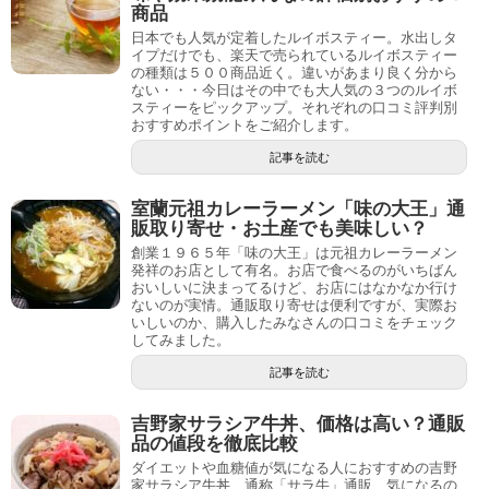
商品
日本でも人気が定着したルイボスティー。水出しタ
イプだけでも、楽天で売られているルイボスティー
の種類は５００商品近く。違いがあまり良く分から
ない・・・今日はその中でも大人気の３つのルイボ
スティーをピックアップ。それぞれの口コミ評判別
おすすめポイントをご紹介します。
記事を読む
室蘭元祖カレーラーメン「味の大王」通
販取り寄せ・お土産でも美味しい？
創業１９６５年「味の大王」は元祖カレーラーメン
発祥のお店として有名。お店で食べるのがいちばん
おいしいに決まってるけど、お店にはなかなか行け
ないのが実情。通販取り寄せは便利ですが、実際お
いしいのか、購入したみなさんの口コミをチェック
してみました。
記事を読む
吉野家サラシア牛丼、価格は高い？通販
品の値段を徹底比較
ダイエットや血糖値が気になる人におすすめの吉野
家サラシア牛丼、通称「サラ牛」通販、気になるの