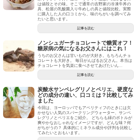
は値段とその味。そこで通常の吉野家の冷凍牛丼の
具、松屋の乳酸菌入り牛めしの具と値段比較。実際
に購入した人の口コミから、味のちがいを調べてみ
たいと思います。
記事を読む
ノンシュガーチョコレートで糖質オフ！
糖尿病の気になるお父さんにはこれ！
うちのお父さんは甘いものが大好き。もちろんチョ
コレートも大好き。 毎日がんばるお父さん。本当は
チョコレートを気楽に食べさせてあげたいん...
記事を読む
炭酸水サンペレグリノとペリエ、硬度な
どの成分の違い、口コミは？比較してみ
ました
今回は、ヨーロッパでもアペリティフのときには欠
かせない人気のスパークリングウォーター、サンペ
レグリノとペリエをご紹介。 どちらも緑のボトルが
爽やかなおしゃれなイメージですが、どんな味？何
がちがうの？ 具体的にミネラル成分や評判を比較し
てみたいとおもいます。