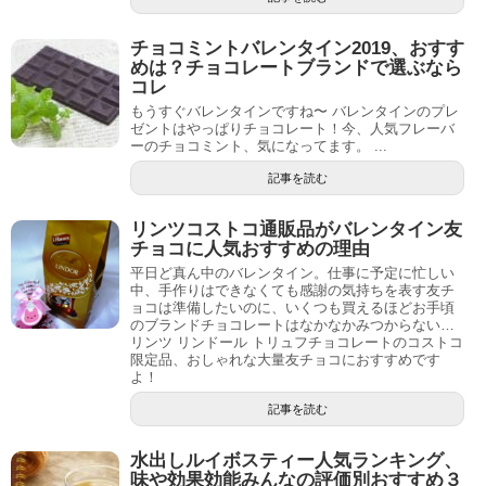
チョコミントバレンタイン2019、おすす
めは？チョコレートブランドで選ぶなら
コレ
もうすぐバレンタインですね〜 バレンタインのプレ
ゼントはやっぱりチョコレート！今、人気フレーバ
ーのチョコミント、気になってます。 ...
記事を読む
リンツコストコ通販品がバレンタイン友
チョコに人気おすすめの理由
平日ど真ん中のバレンタイン。仕事に予定に忙しい
中、手作りはできなくても感謝の気持ちを表す友チ
ョコは準備したいのに、いくつも買えるほどお手頃
のブランドチョコレートはなかなかみつからない…
リンツ リンドール トリュフチョコレートのコストコ
限定品、おしゃれな大量友チョコにおすすめです
よ！
記事を読む
水出しルイボスティー人気ランキング、
味や効果効能みんなの評価別おすすめ３